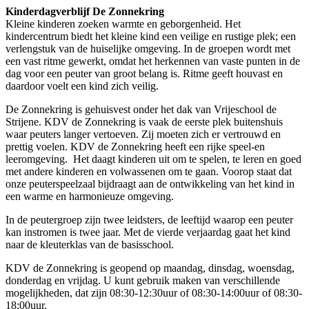
Kinderdagverblijf De Zonnekring
Kleine kinderen zoeken warmte en geborgenheid. Het
kindercentrum biedt het kleine kind een veilige en rustige plek; een
verlengstuk van de huiselijke omgeving. In de groepen wordt met
een vast ritme gewerkt, omdat het herkennen van vaste punten in de
dag voor een peuter van groot belang is. Ritme geeft houvast en
daardoor voelt een kind zich veilig.
De Zonnekring is gehuisvest onder het dak van Vrijeschool de
Strijene. KDV de Zonnekring is vaak de eerste plek buitenshuis
waar peuters langer vertoeven. Zij moeten zich er vertrouwd en
prettig voelen. KDV de Zonnekring heeft een rijke speel-en
leeromgeving. Het daagt kinderen uit om te spelen, te leren en goed
met andere kinderen en volwassenen om te gaan. Voorop staat dat
onze peuterspeelzaal bijdraagt aan de ontwikkeling van het kind in
een warme en harmonieuze omgeving.
In de peutergroep zijn twee leidsters, de leeftijd waarop een peuter
kan instromen is twee jaar. Met de vierde verjaardag gaat het kind
naar de kleuterklas van de basisschool.
KDV de Zonnekring is geopend op maandag, dinsdag, woensdag,
donderdag en vrijdag. U kunt gebruik maken van verschillende
mogelijkheden, dat zijn 08:30-12:30uur of 08:30-14:00uur of 08:30-
18:00uur.