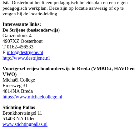
Istia Oosterhout heeft een pedagogisch beleidsplan en een eigen
pedagogisch werkplan. Deze zijn op locatie aanwezig of op te
vragen bij de locatie-leiding.
Interessante links:
De Strijene (basisonderwijs)
Ganzendonk 4
4907XZ Oosterhout
T 0162-456533
E
info@destrijene.nl
http://www.destrijene.nl
Voortgezet vrijeschoolonderwijs in Breda (VMBO-t, HAVO en
VWO)
Michaël College
Emerweg 31
4814NA Breda
https://www.michaelcollege.nl
Stichting Pallas
Bronkhorstsingel 11
51403 NA Uden
www.stichtingpallas.nl