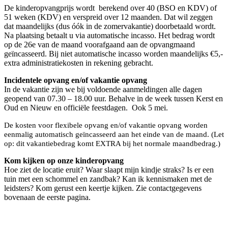
De kinderopvangprijs wordt berekend over 40 (BSO en KDV) of
51 weken (KDV) en verspreid over 12 maanden. Dat wil zeggen
dat maandelijks (dus óók in de zomervakantie) doorbetaald wordt.
Na plaatsing betaalt u via automatische incasso. Het bedrag wordt
op de 26e van de maand voorafgaand aan de opvangmaand
geïncasseerd. Bij niet automatische incasso worden maandelijks €5,-
extra administratiekosten in rekening gebracht.
Incidentele opvang en/of vakantie opvang
In de vakantie zijn we bij voldoende aanmeldingen alle dagen
geopend van 07.30 – 18.00 uur. Behalve in de week tussen Kerst en
Oud en Nieuw en officiële feestdagen. Ook 5 mei.
De kosten voor flexibele opvang en/of vakantie opvang worden
eenmalig automatisch geïncasseerd aan het einde van de maand. (Let
op: dit vakantiebedrag komt EXTRA bij het normale maandbedrag.)
Kom kijken op onze kinderopvang
Hoe ziet de locatie eruit? Waar slaapt mijn kindje straks? Is er een
tuin met een schommel en zandbak? Kan ik kennismaken met de
leidsters? Kom gerust een keertje kijken. Zie contactgegevens
bovenaan de eerste pagina.